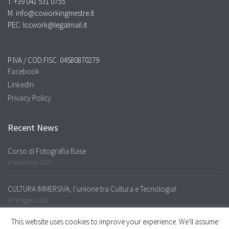
T. +39 041 531 0755
M. info@coworkingmestre.it
PEC: lccwork@legalmail.it
P.IVA / COD.FISC. 04580870279
Facebook
LinkedIn
Privacy Policy
Recent News
Corso di Fotografia Base
4 Settembre 2023
CULTURA IMMERSIVA, l’unione tra Cultura e Tecnologia!
28 Maggio 2023
This website uses cookies to improve your experience. We'll assume