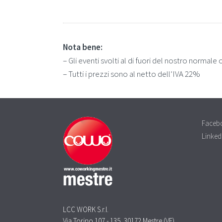
Nota bene:
– Gli eventi svolti al di fuori del nostro normale 
– Tutti i prezzi sono al netto dell’IVA 22%
Faceb
Linked
LCC WORK S.r.l.
Via Torino 107 - 135, 30172 Mestre (VE)