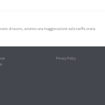
orario di lavoro, avranno una maggiorazione sulla tariffa oraria.
ook
Privacy Policy
In