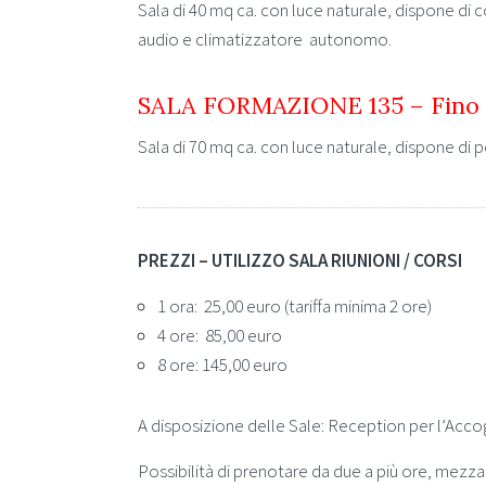
Sala di 40 mq ca. con luce naturale, dispone di c
audio e climatizzatore autonomo.
SALA FORMAZIONE 135 – Fino a
Sala di 70 mq ca. con luce naturale, dispone di p
PREZZI – UTILIZZO SALA RIUNIONI / CORSI
1 ora: 25,00 euro (tariffa minima 2 ore)
4 ore: 85,00 euro
8 ore: 145,00 euro
A disposizione delle Sale: Reception per l’Accog
Possibilità di prenotare da due a più ore, mezza 