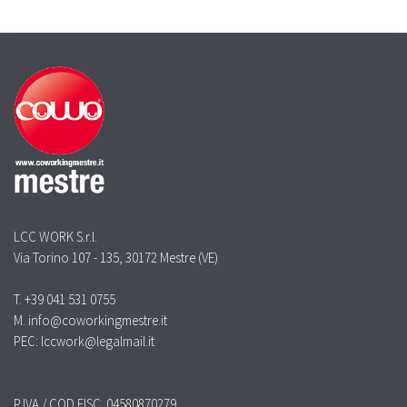
LCC WORK S.r.l.
Via Torino 107 - 135, 30172 Mestre (VE)
T. +39 041 531 0755
M. info@coworkingmestre.it
PEC: lccwork@legalmail.it
P.IVA / COD.FISC. 04580870279